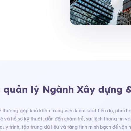
 quản lý Ngành Xây dựng &
thường gặp khó khăn trong việc kiểm soát tiến độ, phối h
ẽ và hồ sơ kỹ thuật, dẫn đến chậm trễ, sai lệch thông tin v
uy trình, tập trung dữ liệu và tăng tính minh bạch để vận h