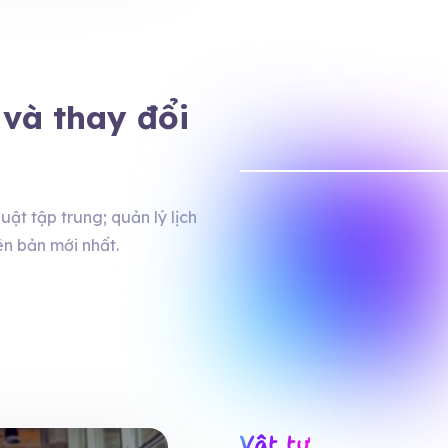
 và thay đổi
uật tập trung; quản lý lịch
ên bản mới nhất.
Vật tư