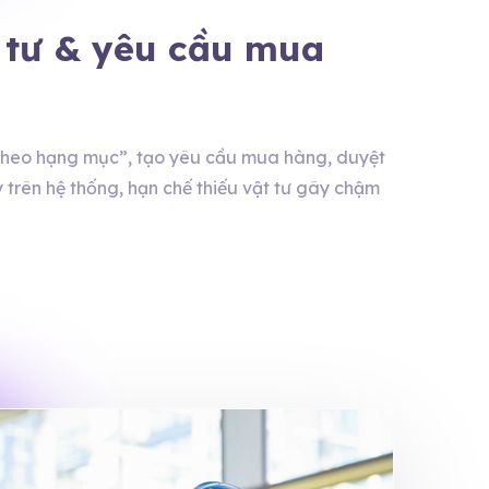
t tư & yêu cầu mua
“theo hạng mục”, tạo yêu cầu mua hàng, duyệt
 trên hệ thống, hạn chế thiếu vật tư gây chậm