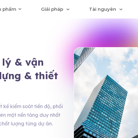
n phẩm
Giải pháp
Tài nguyên
 lý & vận
ựng & thiết
kế kiểm soát tiến độ, phối
trên một nền tảng duy nhất
 chất lượng từng dự án.