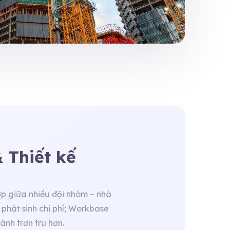
 Thiết kế
ợp giữa nhiều đội nhóm – nhà
à phát sinh chi phí; Workbase
ành trơn tru hơn.