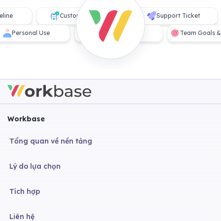
ne
Customer Service
Support Ticket
Personal Use
Planning
Team Goal
Workbase
Tổng quan về nền tảng
Lý do lựa chọn
Tích hợp
Liên hệ